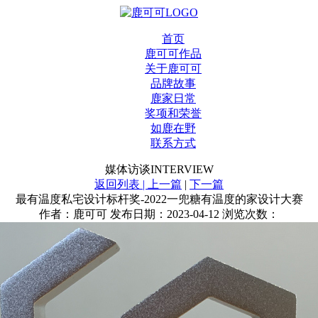
首页
鹿可可作品
关于鹿可可
品牌故事
鹿家日常
奖项和荣誉
如鹿在野
联系方式
媒体访谈
INTERVIEW
返回列表 |
上一篇
|
下一篇
最有温度私宅设计标杆奖-2022一兜糖有温度的家设计大赛
作者：鹿可可 发布日期：2023-04-12 浏览次数：